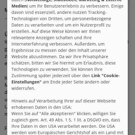
Medien
) um Ihr Benutzererlebnis zu verbessern. Einige
Meine Ziele
davon sind essenziell, andere nutzen Tracking-
...dass Du mir schreibst!
Technologien von Dritten, um personenbezogene
Daten zu verarbeiten und um ein Nutzerprofil zu
erstellen. Auf diese Weise können wir Ihnen
Über mich
relevantere Anzeigen schalten und Ihre
Ich kann manchmal selbst nicht glauben, dass ich 1964
Interneterfahrung verbessern. Außerdem, um
geboren bin, dazu bin ich viel zu kindisch und albern,
Ergebnisse zu messen oder den Inhalt unserer
zu verrückt und zu unternehmungslustig. Ich lebe seit
Website abzustimmen. Da wir Ihre Privatsphäre
einem halben Jahr getrennt.
schätzen, bitten wir Sie hiermit um Erlaubnis, diese
Technologien zu verwenden. Sie können Ihre
Zustimmung später jederzeit über den
Link "Cookie-
Ich mag das Land und die Stadt, streife gerne mit dem
Einstellungen"
am Ende jeder Seite ändern oder
Motorrad über kleinste Dörfer und bin neugierig auf
widerrufen.
die Welt hinter der nächsten Kurve. Mir geht es nicht
um Geschwindigkeit!
Hinweis auf Verarbeitung Ihrer auf dieser Webseite
Unterwegs bin ich mit Straßenmaschinen, Enduro und
erhobenen Daten in den USA:
meinem Trialmotorrad.
Wenn Sie auf "Alle akzeptieren" klicken, willigen Sie
zugleich gem. Art. 49 Abs. 1 S. 1 lit. a DSGVO ein, dass
Ihre Daten in den USA verarbeitet werden. Die USA
Foto? Klar. Schau mal unter 'Bilder' in mein Profil.
werden vom Europäischen Gerichtshof als ein Land mit