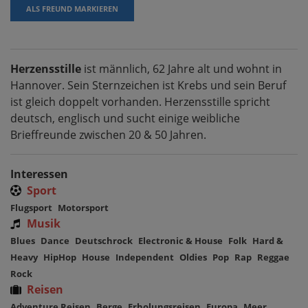
ALS FREUND MARKIEREN
Herzensstille
ist männlich, 62 Jahre alt und wohnt in
Hannover. Sein Sternzeichen ist Krebs und sein Beruf
ist gleich doppelt vorhanden. Herzensstille spricht
deutsch, englisch und sucht einige weibliche
Brieffreunde zwischen 20 & 50 Jahren.
Interessen
Sport
Flugsport
Motorsport
Musik
Blues
Dance
Deutschrock
Electronic & House
Folk
Hard &
Heavy
HipHop
House
Independent
Oldies
Pop
Rap
Reggae
Rock
Reisen
Adventure Reisen
Berge
Erholungsreisen
Europa
Meer