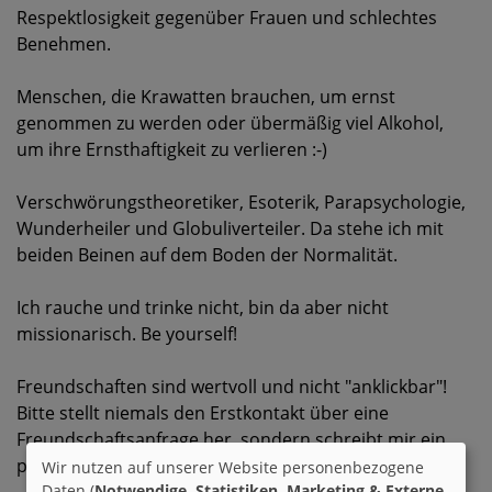
Respektlosigkeit gegenüber Frauen und schlechtes
Benehmen.
Menschen, die Krawatten brauchen, um ernst
genommen zu werden oder übermäßig viel Alkohol,
um ihre Ernsthaftigkeit zu verlieren :-)
Verschwörungstheoretiker, Esoterik, Parapsychologie,
Wunderheiler und Globuliverteiler. Da stehe ich mit
beiden Beinen auf dem Boden der Normalität.
Ich rauche und trinke nicht, bin da aber nicht
missionarisch. Be yourself!
Freundschaften sind wertvoll und nicht "anklickbar"!
Bitte stellt niemals den Erstkontakt über eine
Freundschaftsanfrage her, sondern schreibt mir ein
paar Zeilen, ja?
Wir nutzen auf unserer Website personenbezogene
Daten (
Notwendige, Statistiken, Marketing & Externe