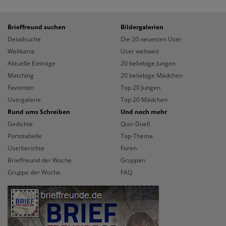
Brieffreund suchen
Bildergalerien
Detailsuche
Die 20 neuesten User
Weltkarte
User weltweit
Aktuelle Einträge
20 beliebige Jungen
Matching
20 beliebige Mädchen
Favoriten
Top 20 Jungen
Usergalerie
Top 20 Mädchen
Rund ums Schreiben
Und noch mehr
Gedichte
Quiz-Duell
Portotabelle
Top-Thema
Userberichte
Foren
Brieffreund der Woche
Gruppen
Gruppe der Woche
FAQ