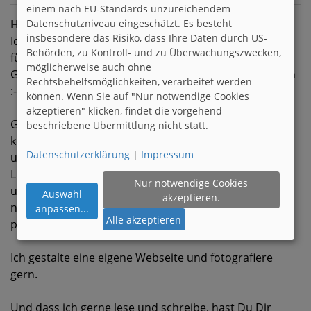
einem nach EU-Standards unzureichendem
Hobbies
Datenschutzniveau eingeschätzt. Es besteht
insbesondere das Risiko, dass Ihre Daten durch US-
Ich fahre gerne Motorrad und Cabrio, begeistere mich
Behörden, zu Kontroll- und zu Überwachungszwecken,
für Oldtimer und die Fliegerei mit den verrücktesten
möglicherweise auch ohne
Gerätschaften. Damit haben auch meine Berufe zu tun
Rechtsbehelfsmöglichkeiten, verarbeitet werden
:-)
können. Wenn Sie auf "Nur notwendige Cookies
akzeptieren" klicken, findet die vorgehend
Gerne höre ich Musik (wirklich fast alles, nur bitte
beschriebene Übermittlung nicht statt.
keine Schlager und keine Volksmusik). Musik
Datenschutzerklärung
|
Impressum
unterstützt meine Stimmung, und das können
Liebeslieder oder Heavy Metal sein -ganz nach Lust
Nur notwendige Cookies
und Laune. Da stöbere ich auch zu gern auf YouTube
Auswahl
akzeptieren.
nach Originalen und Coverversionen. Teilen wir ein
anpassen
...
Alle akzeptieren
paar davon?
Ich gestalte eine eigene Webseite und fotografiere
gern.
Und dass ich gerne lese und schreibe, hast Du Dir