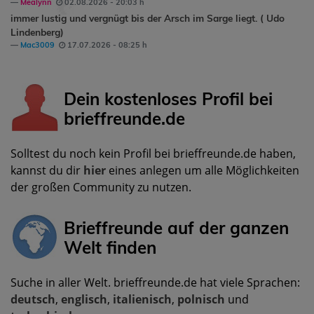
Mealynn
02.08.2026 - 20:03 h
immer lustig und vergnügt bis der Arsch im Sarge liegt. ( Udo
Lindenberg)
Mac3009
17.07.2026 - 08:25 h
Dein kostenloses Profil bei
brieffreunde.de
Solltest du noch kein Profil bei brieffreunde.de haben,
kannst du dir
hier
eines anlegen um alle Möglichkeiten
der großen Community zu nutzen.
Brieffreunde auf der ganzen
Welt finden
Suche in aller Welt. brieffreunde.de hat viele Sprachen:
deutsch
,
englisch
,
italienisch
,
polnisch
und