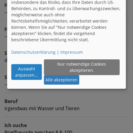
insbesondere das Risiko, dass Ihre Daten durch US-
Hobbies
Behörden, zu Kontroll- und zu Überwachungszwecken,
---
möglicherweise auch ohne
Rechtsbehelfsmöglichkeiten, verarbeitet werden
können. Wenn Sie auf "Nur notwendige Cookies
Homepage
akzeptieren" klicken, findet die vorgehend
---
beschriebene Übermittlung nicht statt.
Datenschutzerklärung
|
Impressum
Sprachen
deutsch englisch spanisch
Nur notwendige Cookies
Auswahl
akzeptieren.
anpassen
...
Sternzeichen
Alle akzeptieren
---
Beruf
irgendwas mit Wasser und Tieren
Ich suche
Brieffreunde zwischen 8 & 100