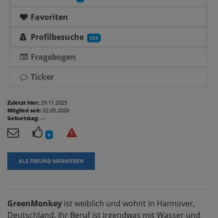
Favoriten
Profilbesuche
555
Fragebogen
Ticker
Zuletzt hier:
29.11.2025
Mitglied seit:
02.05.2020
Geburtstag:
---
9
ALS FREUND MARKIEREN
GreenMonkey
ist weiblich und wohnt in Hannover,
Deutschland. Ihr Beruf ist irgendwas mit Wasser und