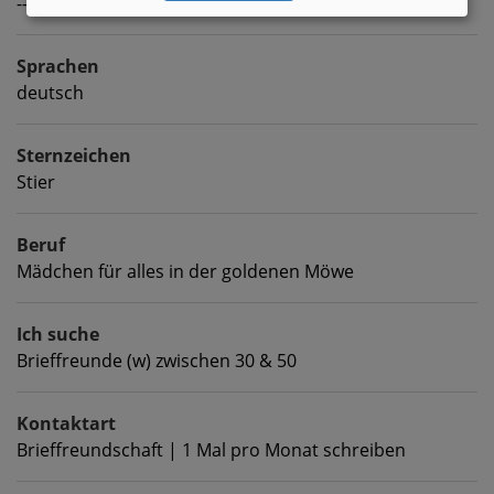
---
Sprachen
deutsch
Sternzeichen
Stier
Beruf
Mädchen für alles in der goldenen Möwe
Ich suche
Brieffreunde (w) zwischen 30 & 50
Kontaktart
Brieffreundschaft | 1 Mal pro Monat schreiben