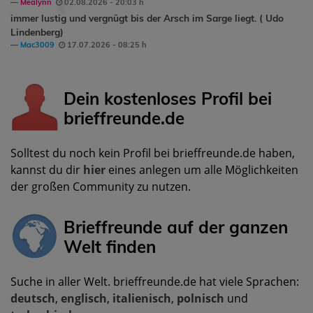
Mealynn
02.08.2026 - 20:03 h
immer lustig und vergnügt bis der Arsch im Sarge liegt. ( Udo
Lindenberg)
Mac3009
17.07.2026 - 08:25 h
Dein kostenloses Profil bei
brieffreunde.de
Solltest du noch kein Profil bei brieffreunde.de haben,
kannst du dir
hier
eines anlegen um alle Möglichkeiten
der großen Community zu nutzen.
Brieffreunde auf der ganzen
Welt finden
Suche in aller Welt. brieffreunde.de hat viele Sprachen:
deutsch
,
englisch
,
italienisch
,
polnisch
und