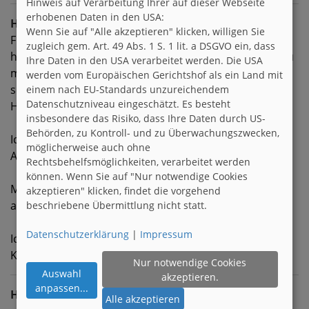
Hinweis auf Verarbeitung Ihrer auf dieser Webseite
erhobenen Daten in den USA:
Hobbies
Wenn Sie auf "Alle akzeptieren" klicken, willigen Sie
Frei nach Forrest Gump: I just felt like running. Ich
zugleich gem. Art. 49 Abs. 1 S. 1 lit. a DSGVO ein, dass
habe im Mai 2016 mit dem Laufen begonnen und es zu
Ihre Daten in den USA verarbeitet werden. Die USA
meinem liebsten Sport gemacht. Habe seitdem auch
werden vom Europäischen Gerichtshof als ein Land mit
schon 17kg (und vier Kleidergrößen) verloren. Zu
einem nach EU-Standards unzureichendem
Datenschutzniveau eingeschätzt. Es besteht
Hause trainiere ich gerne mit Lang- und Kurzhanteln.
insbesondere das Risiko, dass Ihre Daten durch US-
Behörden, zu Kontroll- und zu Überwachungszwecken,
Ich häkle gerne Kuscheltiere, Taschen, Klamotten, ect.
möglicherweise auch ohne
Auch sonst bin ich gerne kreativ.
Rechtsbehelfsmöglichkeiten, verarbeitet werden
können. Wenn Sie auf "Nur notwendige Cookies
Mit meinem Mann veranstalte ich Feuershows und ich
akzeptieren" klicken, findet die vorgehend
assistiere ihm bei seinen Zauberauftritten.
beschriebene Übermittlung nicht statt.
Datenschutzerklärung
|
Impressum
Ich brauche keine Zigaretten, Alkohol, ect. Aber ohne
Kaffee geht gar nichts. :)
Nur notwendige Cookies
Auswahl
akzeptieren.
anpassen
...
Homepage
Alle akzeptieren