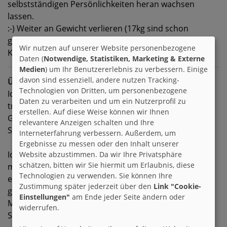
selbstständigen Persönlichkeiten heran wachsen
lassen.
:-) Weiter an Gewicht verlieren (17kg sind schon
geschafft) bis zu meinem Normalgewicht, meinen
Wir nutzen auf unserer Website personenbezogene
Körper formen.
Daten (
Notwendige, Statistiken, Marketing & Externe
Medien
) um Ihr Benutzererlebnis zu verbessern. Einige
davon sind essenziell, andere nutzen Tracking-
Über mich
Technologien von Dritten, um personenbezogene
Ich bin ein absoluter Familienmensch. Auch
Daten zu verarbeiten und um ein Nutzerprofil zu
traditionelle Werte sind mir sehr wichtig.
erstellen. Auf diese Weise können wir Ihnen
Geboren in Innsbruck/Tirol - aktuell im
relevantere Anzeigen schalten und Ihre
Sauerland/NRW lebend.
Interneterfahrung verbessern. Außerdem, um
Ergebnisse zu messen oder den Inhalt unserer
Ich suche eine oder zwei Brieffreundschaften. Mehr
Website abzustimmen. Da wir Ihre Privatsphäre
schätzen, bitten wir Sie hiermit um Erlaubnis, diese
möchte ich nicht. Ich möchte Briefe schreiben und
Technologien zu verwenden. Sie können Ihre
eine jahrelange Freundschaft aufbauen, mit allen dazu
Zustimmung später jederzeit über den
Link "Cookie-
gehörigen Höhen und Tiefen.
Einstellungen"
am Ende jeder Seite ändern oder
Massenabfertigung und lieblos, auf einen
widerrufen.
Schmierzettel gekritzelte Worte - das geht gar nicht!