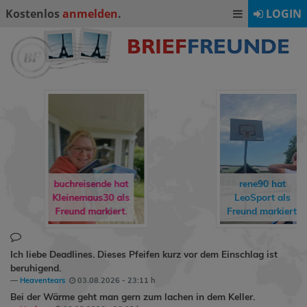
Kostenlos
anmelden
.
LOGIN
buchreisende hat
rene90
hat
freddyundfelix
ins
LeoSport
als
Gästebuch
Freund markiert.
geschrieben.
Ich liebe Deadlines. Dieses Pfeifen kurz vor dem Einschlag ist
beruhigend.
Heaventears
03.08.2026 - 23:11 h
Bei der Wärme geht man gern zum lachen in dem Keller.