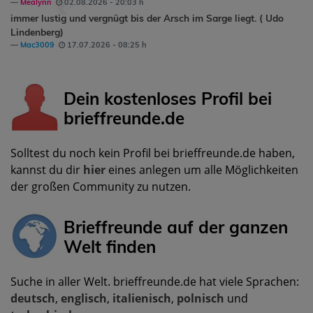
Mealynn
02.08.2026 - 20:03 h
immer lustig und vergnügt bis der Arsch im Sarge liegt. ( Udo
Lindenberg)
Mac3009
17.07.2026 - 08:25 h
Dein kostenloses Profil bei
brieffreunde.de
Solltest du noch kein Profil bei brieffreunde.de haben,
kannst du dir
hier
eines anlegen um alle Möglichkeiten
der großen Community zu nutzen.
Brieffreunde auf der ganzen
Welt finden
Suche in aller Welt. brieffreunde.de hat viele Sprachen:
deutsch
,
englisch
,
italienisch
,
polnisch
und