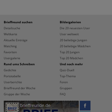
Brieffreund suchen
Bildergalerien
Detailsuche
Die 20 neuesten User
Weltkarte
User weltweit
Aktuelle Einträge
20 beliebige Jungen
Matching
20 beliebige Mädchen
Favoriten
Top 20 Jungen
Usergalerie
Top 20 Mädchen
Rund ums Schreiben
Und noch mehr
Gedichte
Quiz-Duell
Portotabelle
Top-Thema
Userberichte
Foren
Brieffreund der Woche
Gruppen
Gruppe der Woche
FAQ