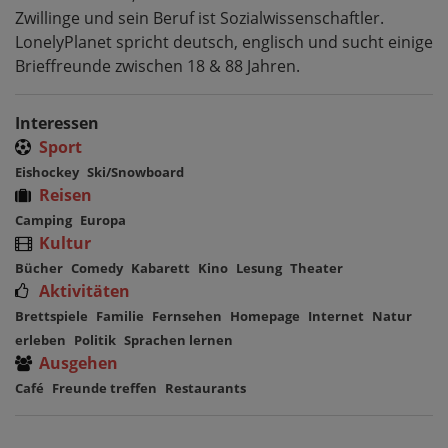
Zwillinge und sein Beruf ist Sozialwissenschaftler.
LonelyPlanet spricht deutsch, englisch und sucht einige
Brieffreunde zwischen 18 & 88 Jahren.
Interessen
Sport
Eishockey
Ski/Snowboard
Reisen
Camping
Europa
Kultur
Bücher
Comedy
Kabarett
Kino
Lesung
Theater
Aktivitäten
Brettspiele
Familie
Fernsehen
Homepage
Internet
Natur
erleben
Politik
Sprachen lernen
Ausgehen
Café
Freunde treffen
Restaurants