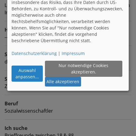
insbesondere das Risiko, dass Ihre Daten durch US-
Lesen, vornehmlich Krimis, Fantasy oder Science ficton
Behörden, zu Kontroll- und zu Überwachungszwecken,
Im Sommer Inlineskaten
möglicherweise auch ohne
Rechtsbehelfsmöglichkeiten, verarbeitet werden
können. Wenn Sie auf "Nur notwendige Cookies
Homepage
akzeptieren" klicken, findet die vorgehend
---
beschriebene Übermittlung nicht statt.
Datenschutzerklärung
|
Impressum
Sprachen
deutsch englisch
Nur notwendige Cookies
Auswahl
akzeptieren.
anpassen
...
Sternzeichen
Alle akzeptieren
Zwillinge
Beruf
Sozialwissenschaftler
Ich suche
Brieffreunde zwischen 18 & 88