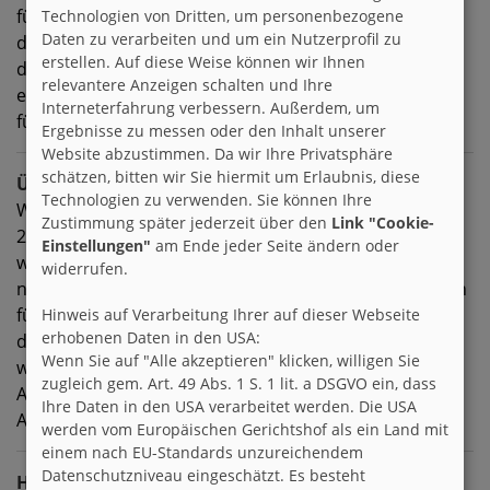
für den anderen interessieren. Interesse zeigt man
Technologien von Dritten, um personenbezogene
Daten zu verarbeiten und um ein Nutzerprofil zu
durch FRAGEN an den anderen, und in dem man auf
erstellen. Auf diese Weise können wir Ihnen
das, was der andere schreibt, eingeht, nachhakt,
relevantere Anzeigen schalten und Ihre
eigene Gedanken dazu äußert... ist selbstverständlich
Interneterfahrung verbessern. Außerdem, um
für Dich? Für viele offenbar nicht...
Ergebnisse zu messen oder den Inhalt unserer
Website abzustimmen. Da wir Ihre Privatsphäre
schätzen, bitten wir Sie hiermit um Erlaubnis, diese
Über mich
Technologien zu verwenden. Sie können Ihre
Was und wer bin ich... darüber könnte ich jetzt locker
Zustimmung später jederzeit über den
Link "Cookie-
20 Seiten schreiben... aber wo anfangen? Und wieviel
Einstellungen"
am Ende jeder Seite ändern oder
wirklich schreiben? Ich bin, denke ich, ein freundlicher,
widerrufen.
nach außen hin meist fröhlicher Typ, der grundsätzlich
für alle Menschen und viele Dinge aufgeschlossen ist,
Hinweis auf Verarbeitung Ihrer auf dieser Webseite
erhobenen Daten in den USA:
dem aber natürlich auch eine Menge unschöne Dinge
Wenn Sie auf "Alle akzeptieren" klicken, willigen Sie
widerfahren sind (was dann zu gelegentlichen Depri-
zugleich gem. Art. 49 Abs. 1 S. 1 lit. a DSGVO ein, dass
Attacken führt... mit anderen Worten: "ganz normal")
Ihre Daten in den USA verarbeitet werden. Die USA
Ansonsten: Siehe oben "Das mach ich"
werden vom Europäischen Gerichtshof als ein Land mit
einem nach EU-Standards unzureichendem
Datenschutzniveau eingeschätzt. Es besteht
Hobbies