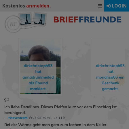
Kostenlos
anmelden
.
LOGIN
dirkchristoph93
hat
monalisa06
ein
HelloKitty1111
Geschenk
hat
Jassy
als
gemacht.
Freund markiert.
Ich liebe Deadlines. Dieses Pfeifen kurz vor dem Einschlag ist
beruhigend.
Heaventears
03.08.2026 - 23:11 h
Bei der Wärme geht man gern zum lachen in dem Keller.