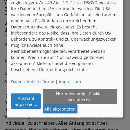
Wann immer also der Alltag wichtiger ist als diese
zugleich gem. Art. 49 Abs. 1 S. 1 lit. a DSGVO ein, dass
Bekanntschaft, kann sich keine echte schöne
Ihre Daten in den USA verarbeitet werden. Die USA
werden vom Europäischen Gerichtshof als ein Land mit
Freundschaft entwickeln. Ich halte meine Augen offen
einem nach EU-Standards unzureichendem
und gebe mein Bestes um hier ehrlich und aufrichtig
Datenschutzniveau eingeschätzt. Es besteht
den Menschen für mich persönlich zu finden, dessen
insbesondere das Risiko, dass Ihre Daten durch US-
Freundschaft mir wichtiger als der Alltag ist. Ich
Behörden, zu Kontroll- und zu Überwachungszwecken,
wünsche uns allen viel Erfolg dabei.
möglicherweise auch ohne
Rechtsbehelfsmöglichkeiten, verarbeitet werden
können. Wenn Sie auf "Nur notwendige Cookies
Über mich
akzeptieren" klicken, findet die vorgehend
Ein netter Bekannter, ein guter Kumpel, ein treuer
beschriebene Übermittlung nicht statt.
Freund, ein familiärer Mensch …mit einem
ausgefüllten Alltagsleben und sehr, sehr viel Sinn für
Datenschutzerklärung
|
Impressum
Humor. (Ohne wäre das Leben nicht erträglich)
Nur notwendige Cookies
Ich bin kein komplexer Typ, gebildet aber einfach und
Auswahl
akzeptieren.
nahbar. Wenn ich jemanden anschreibe oder mit
anpassen
...
jemanden schreibe, dann nehme ich mir so viel Zeit
Alle akzeptieren
wie es nötig ist um den Menschen persönlich und
individuell zu schreiben. Aller Anfang ist schwer,
manchmal klinge ich seltsam…aber spätestens nach