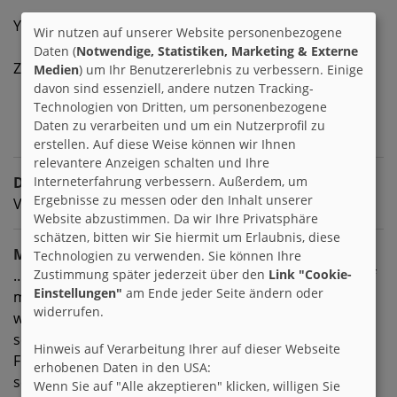
Y….hmm?
Wir nutzen auf unserer Website personenbezogene
Daten (
Notwendige, Statistiken, Marketing & Externe
Zeit haben für mich selbst und machen was ich will….
Medien
) um Ihr Benutzererlebnis zu verbessern. Einige
davon sind essenziell, andere nutzen Tracking-
Technologien von Dritten, um personenbezogene
Daten zu verarbeiten und um ein Nutzerprofil zu
erstellen. Auf diese Weise können wir Ihnen
relevantere Anzeigen schalten und Ihre
Dislikes
Interneterfahrung verbessern. Außerdem, um
Ergebnisse zu messen oder den Inhalt unserer
Vor-Urteile erleben, beobachten und selbst haben.
Website abzustimmen. Da wir Ihre Privatsphäre
schätzen, bitten wir Sie hiermit um Erlaubnis, diese
Meine Ziele
Technologien zu verwenden. Sie können Ihre
…echte Freundschaften entstehen nicht von heute auf
Zustimmung später jederzeit über den
Link "Cookie-
Einstellungen"
am Ende jeder Seite ändern oder
morgen. Und auch wenn so viele Menschen sich das
widerrufen.
wünschen, einen guten Freund zu finden, entsteht nur
selten aus einer netten Bekanntschaft eine
Hinweis auf Verarbeitung Ihrer auf dieser Webseite
Freundschaft. Das liegt daran, dass wir Prioritäten
erhobenen Daten in den USA:
setzen und täglich entscheiden was uns wichtig ist.
Wenn Sie auf "Alle akzeptieren" klicken, willigen Sie