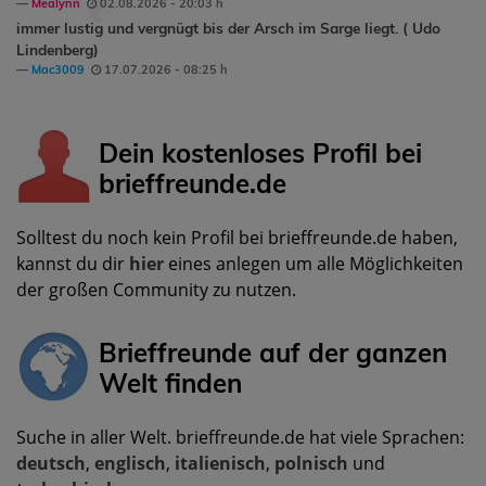
Mealynn
02.08.2026 - 20:03 h
immer lustig und vergnügt bis der Arsch im Sarge liegt. ( Udo
Lindenberg)
Mac3009
17.07.2026 - 08:25 h
Dein kostenloses Profil bei
brieffreunde.de
Solltest du noch kein Profil bei brieffreunde.de haben,
kannst du dir
hier
eines anlegen um alle Möglichkeiten
der großen Community zu nutzen.
Brieffreunde auf der ganzen
Welt finden
Suche in aller Welt. brieffreunde.de hat viele Sprachen:
deutsch
,
englisch
,
italienisch
,
polnisch
und