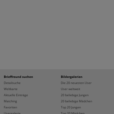
Brieffreund suchen
Bildergalerien
Detailsuche
Die 20 neuesten User
Weltkarte
User weltweit
Aktuelle Einträge
20 beliebige Jungen
Matching
20 beliebige Mädchen
Favoriten
Top 20 Jungen
Usergalerie
Top 20 Mädchen