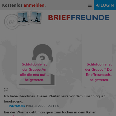
Kostenlos
anmelden
.
LOGIN
Schlafdohle ist
der Gruppe
* Das
buchreisende
hat
Brieffreundsch...
Kleinemaus30
als
beigetreten.
Freund markiert.
Ich liebe Deadlines. Dieses Pfeifen kurz vor dem Einschlag ist
beruhigend.
Heaventears
03.08.2026 - 23:11 h
Bei der Wärme geht man gern zum lachen in dem Keller.