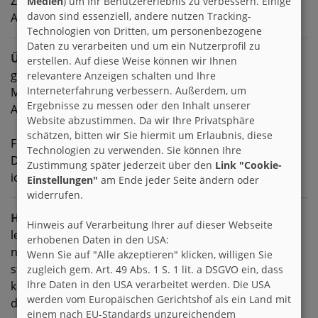
Ziele habe ich ne Menge
Medien
) um Ihr Benutzererlebnis zu verbessern. Einige
davon sind essenziell, andere nutzen Tracking-
Aber alle mag ich hier nicht verraten!
Technologien von Dritten, um personenbezogene
Daten zu verarbeiten und um ein Nutzerprofil zu
Über mich
erstellen. Auf diese Weise können wir Ihnen
gibt es bestimmt viel zu erfahren! Und auch ne Menge
relevantere Anzeigen schalten und Ihre
Interneterfahrung verbessern. Außerdem, um
Menschen die meinen sie wissen viel über mich!
Ergebnisse zu messen oder den Inhalt unserer
Aber ob das alles so richtig ist ???
Website abzustimmen. Da wir Ihre Privatsphäre
schätzen, bitten wir Sie hiermit um Erlaubnis, diese
Finde es doch selbst herraus wie ich bin!
Technologien zu verwenden. Sie können Ihre
Doch eins verrate ich DIr jetzt schon, Langeweilig bin
Zustimmung später jederzeit über den
Link "Cookie-
ich nicht!!! :-P
Einstellungen"
am Ende jeder Seite ändern oder
widerrufen.
Hobbies
Hinweis auf Verarbeitung Ihrer auf dieser Webseite
lesen
erhobenen Daten in den USA:
nähen
Wenn Sie auf "Alle akzeptieren" klicken, willigen Sie
stricken
zugleich gem. Art. 49 Abs. 1 S. 1 lit. a DSGVO ein, dass
Ihre Daten in den USA verarbeitet werden. Die USA
kochen
werden vom Europäischen Gerichtshof als ein Land mit
dekorieren
einem nach EU-Standards unzureichendem