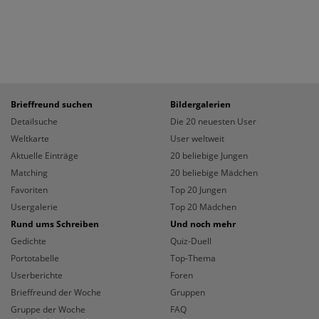
Brieffreund suchen
Bildergalerien
Detailsuche
Die 20 neuesten User
Weltkarte
User weltweit
Aktuelle Einträge
20 beliebige Jungen
Matching
20 beliebige Mädchen
Favoriten
Top 20 Jungen
Usergalerie
Top 20 Mädchen
Rund ums Schreiben
Und noch mehr
Gedichte
Quiz-Duell
Portotabelle
Top-Thema
Userberichte
Foren
Brieffreund der Woche
Gruppen
Gruppe der Woche
FAQ