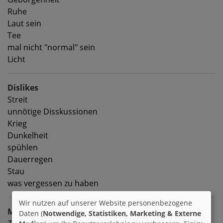
Ruhe
Laut sein
Tee
mal nicht "normal" sein
Licht
Dislikes
Streit
unnötige Disskussionen
Krieg
Dunkelheit
spühlen
Dauerregen
Stau
was vergessen zu haben
Wir nutzen auf unserer Website personenbezogene
Meine Ziele
Daten (
Notwendige, Statistiken, Marketing & Externe