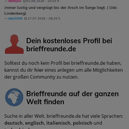
Mealynn
02.08.2026 - 20:03 h
immer lustig und vergnügt bis der Arsch im Sarge liegt. ( Udo
Lindenberg)
Mac3009
17.07.2026 - 08:25 h
Dein kostenloses Profil bei
brieffreunde.de
Solltest du noch kein Profil bei brieffreunde.de haben,
kannst du dir
hier
eines anlegen um alle Möglichkeiten
der großen Community zu nutzen.
Brieffreunde auf der ganzen
Welt finden
Suche in aller Welt. brieffreunde.de hat viele Sprachen:
deutsch
,
englisch
,
italienisch
,
polnisch
und