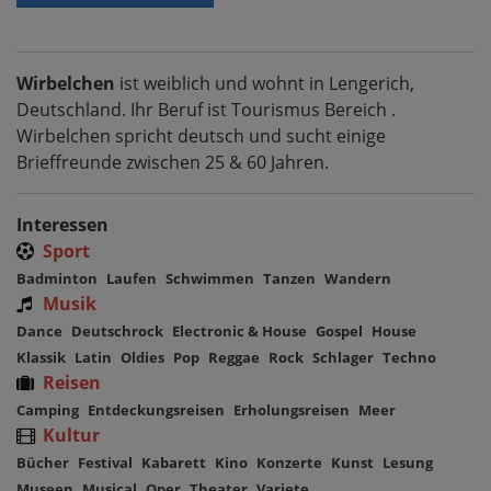
Wirbelchen
ist weiblich und wohnt in Lengerich,
Deutschland. Ihr Beruf ist Tourismus Bereich .
Wirbelchen spricht deutsch und sucht einige
Brieffreunde zwischen 25 & 60 Jahren.
Interessen
Sport
Badminton
Laufen
Schwimmen
Tanzen
Wandern
Musik
Dance
Deutschrock
Electronic & House
Gospel
House
Klassik
Latin
Oldies
Pop
Reggae
Rock
Schlager
Techno
Reisen
Camping
Entdeckungsreisen
Erholungsreisen
Meer
Kultur
Bücher
Festival
Kabarett
Kino
Konzerte
Kunst
Lesung
Museen
Musical
Oper
Theater
Variete