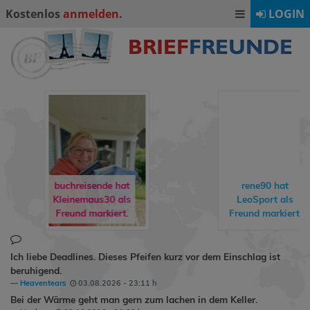
Kostenlos
anmelden
.
LOGIN
buchreisende hat
rene90
hat
freddyundfelix
ins
LeoSport
als
Gästebuch
Freund markiert.
geschrieben.
Ich liebe Deadlines. Dieses Pfeifen kurz vor dem Einschlag ist
beruhigend.
Heaventears
03.08.2026 - 23:11 h
Bei der Wärme geht man gern zum lachen in dem Keller.