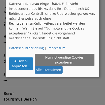
schreiben
Datenschutzniveau eingeschätzt. Es besteht
rad fahren
insbesondere das Risiko, dass Ihre Daten durch US-
zeichnen
Behörden, zu Kontroll- und zu Überwachungszwecken,
häkeln
möglicherweise auch ohne
geocaching
Rechtsbehelfsmöglichkeiten, verarbeitet werden
können. Wenn Sie auf "Nur notwendige Cookies
akzeptieren" klicken, findet die vorgehend
Homepage
beschriebene Übermittlung nicht statt.
---
Datenschutzerklärung
|
Impressum
Sprachen
Nur notwendige Cookies
deutsch
Auswahl
akzeptieren.
anpassen
...
Alle akzeptieren
Sternzeichen
---
Beruf
Tourismus Bereich